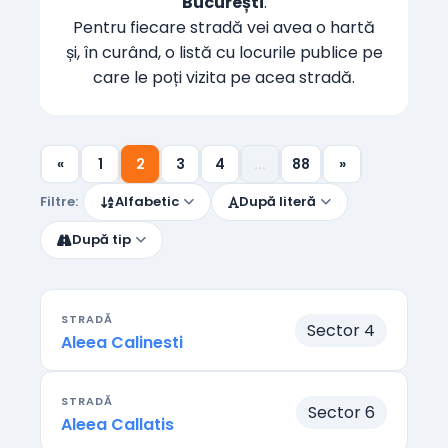
București
.
Pentru fiecare stradă vei avea o hartă
și, în curând, o listă cu locurile publice pe
care le poți vizita pe acea stradă.
«
1
2
3
4
...
88
»
Filtre:
Alfabetic
După literă
După tip
STRADĂ
Sector 4
Aleea Calinesti
STRADĂ
Sector 6
Aleea Callatis