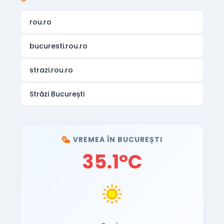
rou.ro
bucuresti.rou.ro
strazi.rou.ro
Străzi București
VREMEA ÎN BUCUREȘTI
35.1°C