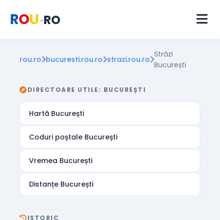
R
O
U
RO
•
Străzi
rou.ro
bucuresti.rou.ro
strazi.rou.ro
București
DIRECTOARE UTILE: BUCUREȘTI
Hartă București
Coduri poștale București
Vremea București
Distanțe București
ISTORIC