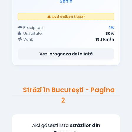
Senin
Cod Galben (ANM)
Precipitații:
1%
Umiditate:
30%
Vânt:
19.1 km/h
Vezi prognoza detaliată
Străzi în București - Pagina
2
Aici găsești lista
străzilor din